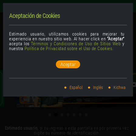
Español
Inglés
Kichwa
Aceptación de Cookies
Estimado usuario, utilizamos cookies para mejorar tu
experiencia en nuestro sitio web. Al hacer click en
"Aceptar"
acepta los
Términos y Condiciones de Uso de Sitios Web
y
nuestra
Política de Privacidad sobre el Uso de Cookies.
Aceptar
Español
Inglés
Kichwa
Estimado usuario,
si su ingreso a esta pantalla es por primera vez
digite su número de identificación.